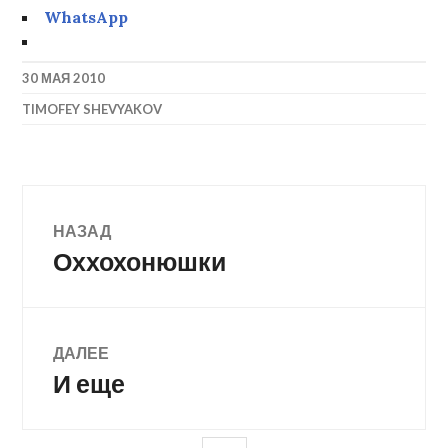
WhatsApp
30 МАЯ 2010
TIMOFEY SHEVYAKOV
Навигация
НАЗАД
Оххохонюшки
Предыдущая
по
запись:
записям
ДАЛЕЕ
И еще
Следующая
запись: