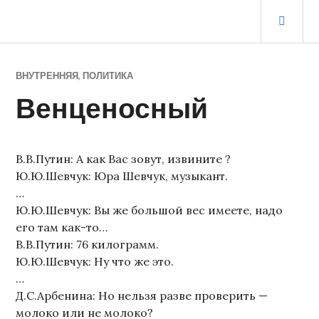
Перейти
ОСН
к
МЕ
содержимому
ЖУРНАЛ СТАРОГО ВОРЧУНА
ВНУТРЕННЯЯ
,
ПОЛИТИКА
Венценосный
В.В.Путин: А как Вас зовут, извините ?
Ю.Ю.Шевчук: Юра Шевчук, музыкант.
…
Ю.Ю.Шевчук: Вы же большой вес имеете, надо
его там как-то…
В.В.Путин: 76 килограмм.
Ю.Ю.Шевчук: Ну что же это.
…
Д.С.Арбенина: Но нельзя разве проверить —
молоко или не молоко?